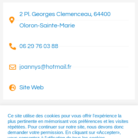
2 Pl. Georges Clemenceau, 64400
Oloron-Sainte-Marie
06 29 76 03 88
joannys@hotmail.fr
Site Web
Ce site utilise des cookies pour vous offrir l'expérience la
plus pertinente en mémorisant vos préférences et les visites
I
T
F
répétées. Pour continuer sur notre site, nous devons donc
n
w
a
demander votre permission. En cliquant sur «Accepter»,