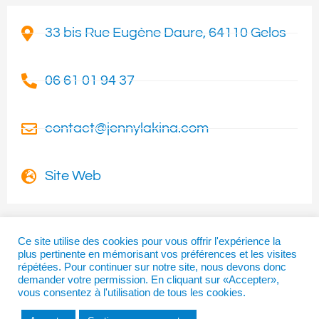
33 bis Rue Eugène Daure, 64110 Gelos
06 61 01 94 37
contact@jennylakina.com
Site Web
Ce site utilise des cookies pour vous offrir l'expérience la
plus pertinente en mémorisant vos préférences et les visites
I
T
F
répétées. Pour continuer sur notre site, nous devons donc
n
w
a
demander votre permission. En cliquant sur «Accepter»,
vous consentez à l'utilisation de tous les cookies.
s
i
c
t
t
e