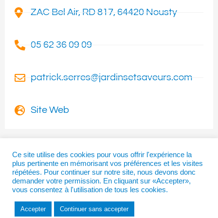
ZAC Bel Air, RD 817, 64420 Nousty
05 62 36 09 09
patrick.serres@jardinsetsaveurs.com
Site Web
Ce site utilise des cookies pour vous offrir l'expérience la
plus pertinente en mémorisant vos préférences et les visites
I
T
F
répétées. Pour continuer sur notre site, nous devons donc
n
w
a
demander votre permission. En cliquant sur «Accepter»,
vous consentez à l'utilisation de tous les cookies.
s
i
c
t
t
e
Accepter
Continuer sans accepter
a
t
b
Copyright © 2026 | La Béarnaise