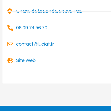
Chem. de la Lande, 64000 Pau
06 09 74 56 70
contact@luciat.fr
Site Web