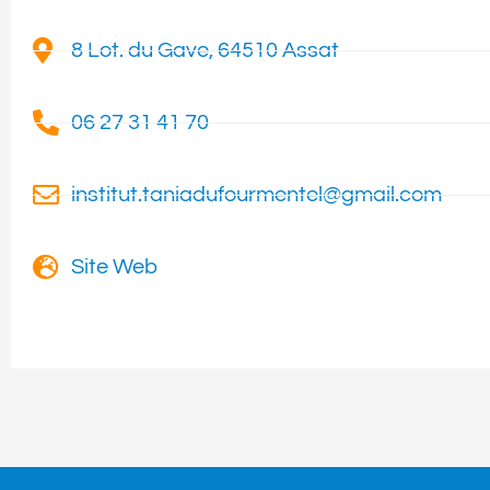
8 Lot. du Gave, 64510 Assat
06 27 31 41 70
institut.taniadufourmentel@gmail.com
Site Web