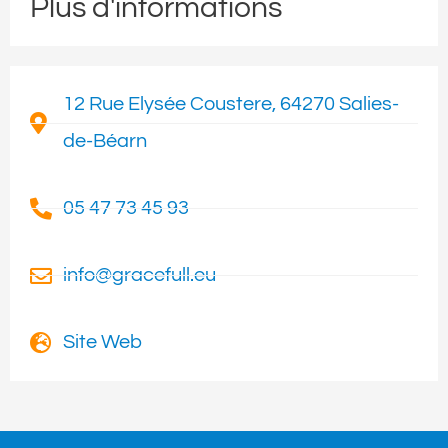
Plus d'informations
12 Rue Elysée Coustere, 64270 Salies-
de-Béarn
05 47 73 45 93
info@gracefull.eu
Site Web