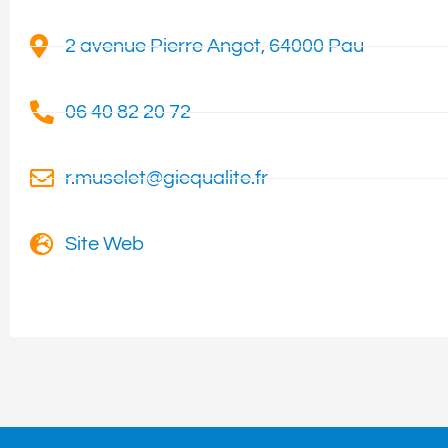
2 avenue Pierre Angot, 64000 Pau
06 40 82 20 72
r.muselet@giequalite.fr
Site Web