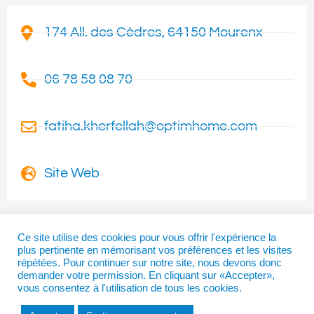
174 All. des Cèdres, 64150 Mourenx
06 78 58 08 70
fatiha.kherfellah@optimhome.com
Site Web
Ce site utilise des cookies pour vous offrir l'expérience la
plus pertinente en mémorisant vos préférences et les visites
I
T
F
répétées. Pour continuer sur notre site, nous devons donc
n
w
a
demander votre permission. En cliquant sur «Accepter»,
vous consentez à l'utilisation de tous les cookies.
s
i
c
t
t
e