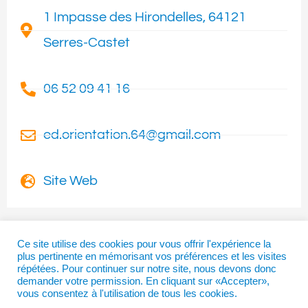
1 Impasse des Hirondelles, 64121
Serres-Castet
06 52 09 41 16
ed.orientation.64@gmail.com
Site Web
Ce site utilise des cookies pour vous offrir l'expérience la
plus pertinente en mémorisant vos préférences et les visites
I
T
F
répétées. Pour continuer sur notre site, nous devons donc
n
w
a
demander votre permission. En cliquant sur «Accepter»,
vous consentez à l'utilisation de tous les cookies.
s
i
c