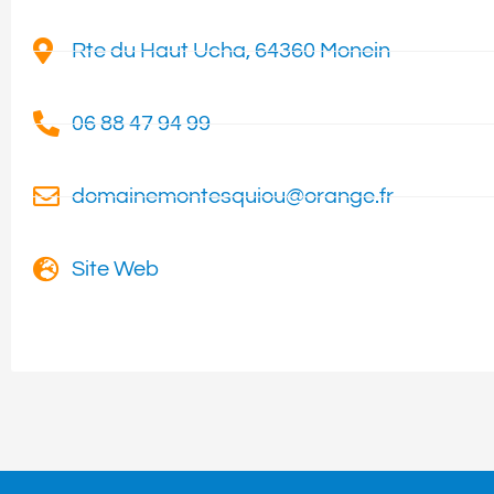
Rte du Haut Ucha, 64360 Monein
06 88 47 94 99
domainemontesquiou@orange.fr
Site Web