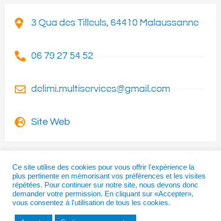
3 Qua des Tilleuls, 64410 Malaussanne
06 79 27 54 52
delimi.multiservices@gmail.com
Site Web
Ce site utilise des cookies pour vous offrir l'expérience la
plus pertinente en mémorisant vos préférences et les visites
I
T
F
répétées. Pour continuer sur notre site, nous devons donc
n
w
a
demander votre permission. En cliquant sur «Accepter»,
vous consentez à l'utilisation de tous les cookies.
s
i
c
t
t
e