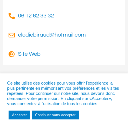
06 12 62 33 32
elodiebiraud@hotmail.com
Site Web
Ce site utilise des cookies pour vous offrir l'expérience la
plus pertinente en mémorisant vos préférences et les visites
I
T
F
répétées. Pour continuer sur notre site, nous devons donc
n
w
a
demander votre permission. En cliquant sur «Accepter»,
s
i
c
vous consentez à l'utilisation de tous les cookies.
t
t
e
a
t
b
Copyright © 2026 | La Béarnaise
Accepter
Continuer sans accepter
g
e
o
r
r
o