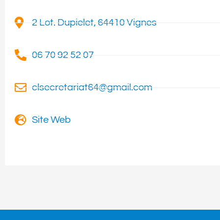
2 Lot. Dupielet, 64410 Vignes
06 70 92 52 07
clsecretariat64@gmail.com
Site Web