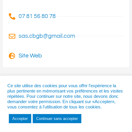
07 81 56 80 78
sas.cbgb@gmail.com
Site Web
Ce site utilise des cookies pour vous offrir l'expérience la
plus pertinente en mémorisant vos préférences et les visites
I
T
F
répétées. Pour continuer sur notre site, nous devons donc
n
w
a
demander votre permission. En cliquant sur «Accepter»,
s
i
c
vous consentez à l'utilisation de tous les cookies.
t
t
e
a
t
b
Copyright © 2026 | La Béarnaise
Accepter
Continuer sans accepter
g
e
o
r
r
o