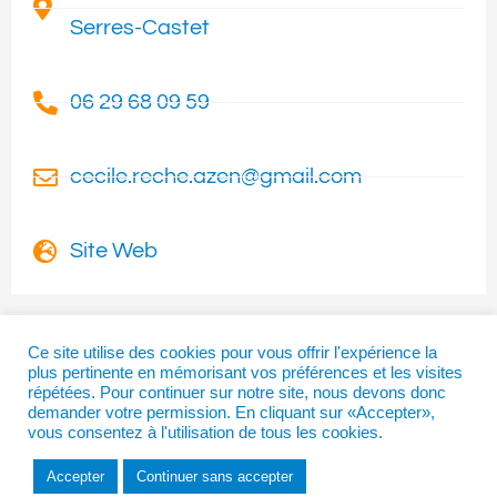
Serres-Castet
06 29 68 09 59
cecile.reche.azen@gmail.com
Site Web
Ce site utilise des cookies pour vous offrir l'expérience la
plus pertinente en mémorisant vos préférences et les visites
I
T
F
répétées. Pour continuer sur notre site, nous devons donc
n
w
a
demander votre permission. En cliquant sur «Accepter»,
vous consentez à l'utilisation de tous les cookies.
s
i
c
t
t
e
Accepter
Continuer sans accepter
a
t
b
Copyright © 2026 | La Béarnaise