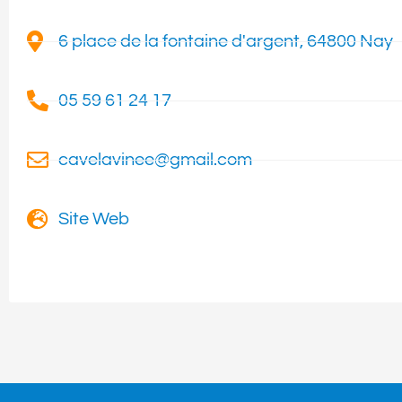
6 place de la fontaine d'argent, 64800 Nay
05 59 61 24 17
cavelavinee@gmail.com
Site Web