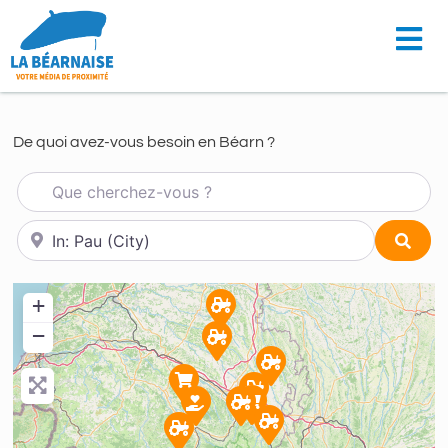
De quoi avez-vous besoin en Béarn ?
Que cherchez-vous ?
À proximité de...
Sear
+
−