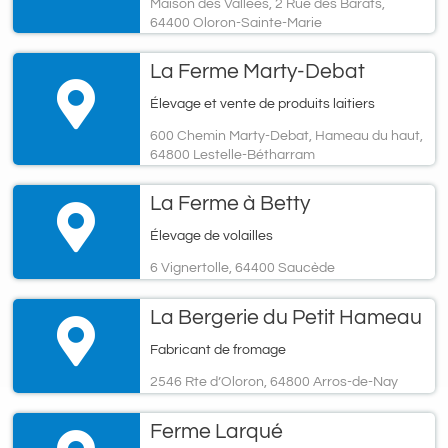
Maison des Vallées, 2 Rue des Barats,
64400 Oloron-Sainte-Marie
La Ferme Marty-Debat
Élevage et vente de produits laitiers
600 Chemin Marty-Debat, Hameau du haut,
64800 Lestelle-Bétharram
La Ferme à Betty
Élevage de volailles
6 Vignertolle, 64400 Saucède
La Bergerie du Petit Hameau
Fabricant de fromage
2546 Rte d’Oloron, 64800 Arros-de-Nay
Ferme Larqué