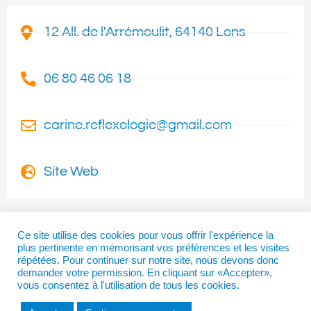
12 All. de l'Arrémoulit, 64140 Lons
06 80 46 06 18
carine.reflexologie@gmail.com
Site Web
Ce site utilise des cookies pour vous offrir l'expérience la
plus pertinente en mémorisant vos préférences et les visites
I
T
F
répétées. Pour continuer sur notre site, nous devons donc
n
w
a
demander votre permission. En cliquant sur «Accepter»,
vous consentez à l'utilisation de tous les cookies.
s
i
c
t
t
e