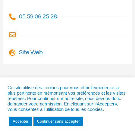
05 59 06 25 28
Site Web
Ce site utilise des cookies pour vous offrir l'expérience la
I
T
F
plus pertinente en mémorisant vos préférences et les visites
n
w
a
répétées. Pour continuer sur notre site, nous devons donc
s
i
c
demander votre permission. En cliquant sur «Accepter»,
t
t
e
vous consentez à l'utilisation de tous les cookies.
a
t
b
Copyright © 2026 | La Béarnaise
g
e
o
Accepter
Continuer sans accepter
r
r
o
a
k