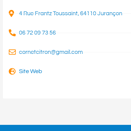
4 Rue Frantz Toussaint, 64110 Jurançon
06 72 09 73 56
cornetcitron@gmail.com
Site Web