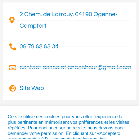
2 Chem. de Larrouy, 64190 Ogenne-
Camptort
06 79 68 63 34
contact.associationbonheur@gmail.com
Site Web
Ce site utilise des cookies pour vous offrir l'expérience la
plus pertinente en mémorisant vos préférences et les visites
I
T
F
répétées. Pour continuer sur notre site, nous devons donc
n
w
a
demander votre permission. En cliquant sur «Accepter»,