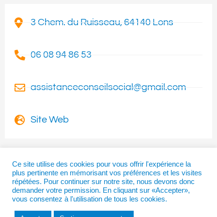
3 Chem. du Ruisseau, 64140 Lons
06 08 94 86 53
assistanceconseilsocial@gmail.com
Site Web
Ce site utilise des cookies pour vous offrir l'expérience la
plus pertinente en mémorisant vos préférences et les visites
I
T
F
répétées. Pour continuer sur notre site, nous devons donc
n
w
a
demander votre permission. En cliquant sur «Accepter»,
vous consentez à l'utilisation de tous les cookies.
s
i
c
t
t
e