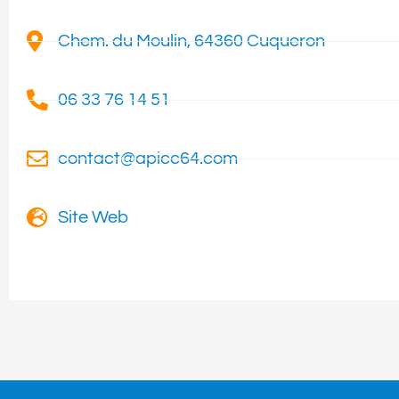
Chem. du Moulin, 64360 Cuqueron
06 33 76 14 51
contact@apicc64.com
Site Web