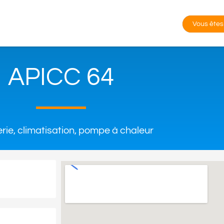
Vous êtes
APICC 64
rie, climatisation, pompe à chaleur