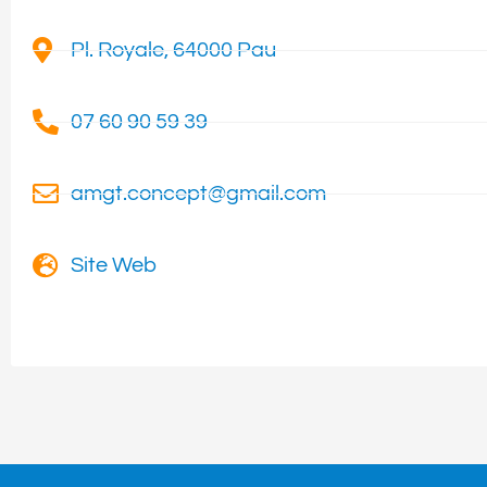
Pl. Royale, 64000 Pau
07 60 90 59 39
amgt.concept@gmail.com
Site Web