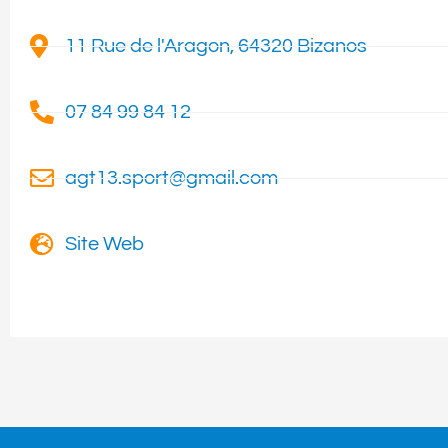
11 Rue de l'Aragon, 64320 Bizanos
07 84 99 84 12
agt13.sport@gmail.com
Site Web