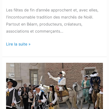
Les fêtes de fin d’année approchent et, avec elles,
l’incontournable tradition des marchés de Noël.
Partout en Béarn, producteurs, créateurs,
associations et commerçants…
Lire la suite »
Clin
d’œil
:
Le
roi
Henri
IV