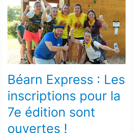
Béarn
Express
:
Les
inscriptions
pour
la
7e
édition
Béarn Express : Les
sont
ouvertes
inscriptions pour la
!
7e édition sont
ouvertes !