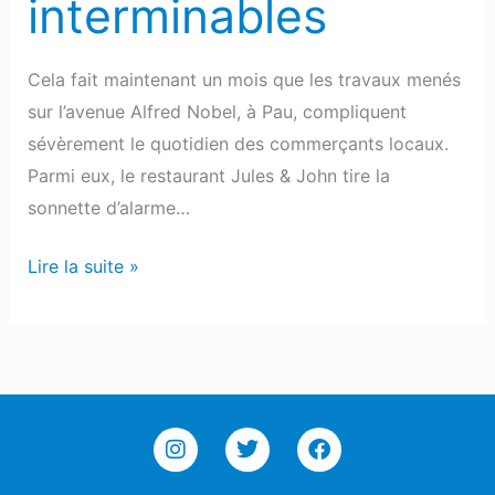
interminables
Cela fait maintenant un mois que les travaux menés
sur l’avenue Alfred Nobel, à Pau, compliquent
sévèrement le quotidien des commerçants locaux.
Parmi eux, le restaurant Jules & John tire la
sonnette d’alarme…
Lire la suite »
I
T
F
n
w
a
s
i
c