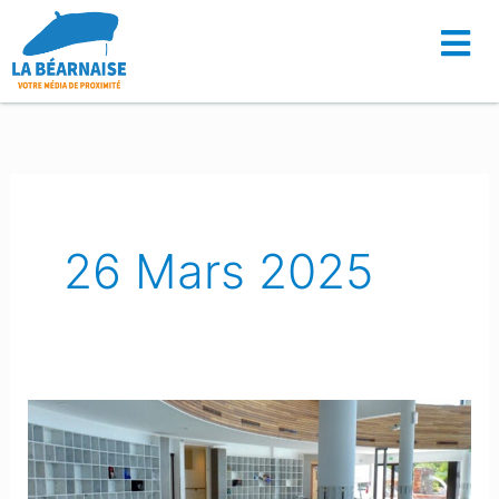
Aller
au
contenu
26 Mars 2025
Une
Paloise
lance