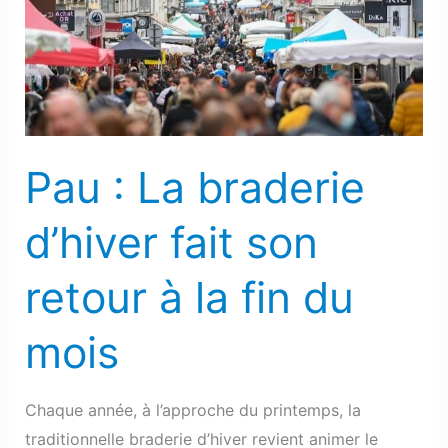
braderie
d’hiver
fait
son
retour
à
Pau : La braderie
la
fin
d’hiver fait son
du
mois
retour à la fin du
mois
Chaque année, à l’approche du printemps, la
traditionnelle braderie d’hiver revient animer le