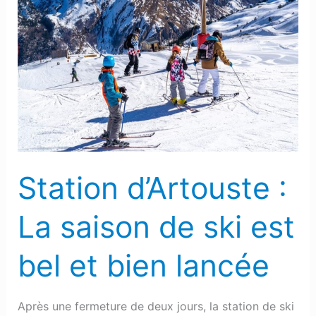
Station
d’Artouste
:
La
saison
de
ski
est
bel
Station d’Artouste :
et
bien
La saison de ski est
lancée
bel et bien lancée
Après une fermeture de deux jours, la station de ski