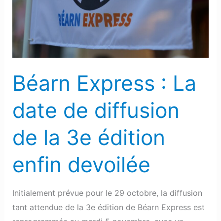
date
de
diffusion
de
la
Béarn Express : La
3e
édition
date de diffusion
enfin
devoilée
de la 3e édition
enfin devoilée
Initialement prévue pour le 29 octobre, la diffusion
tant attendue de la 3e édition de Béarn Express est