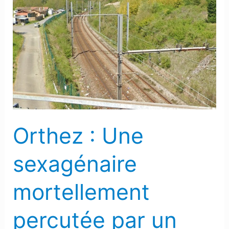
Orthez
:
Une
sexagénaire
mortellement
percutée
par
un
train
Orthez : Une
ce
dimanche
sexagénaire
mortellement
percutée par un