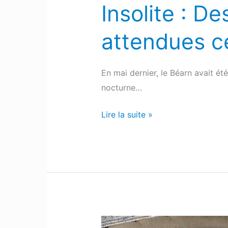
Insolite : D
attendues c
En mai dernier, le Béarn avait ét
nocturne…
Lire la suite »
Boumourt