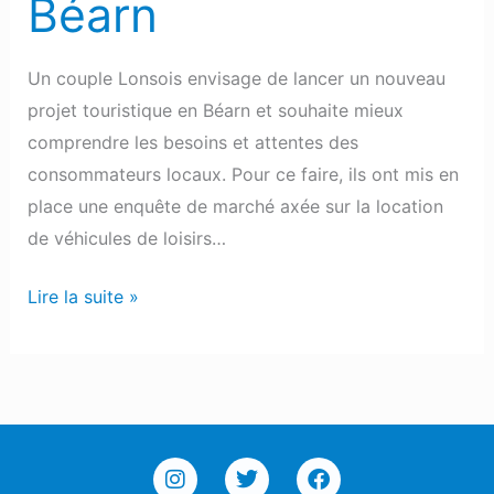
Béarn
Un couple Lonsois envisage de lancer un nouveau
projet touristique en Béarn et souhaite mieux
comprendre les besoins et attentes des
consommateurs locaux. Pour ce faire, ils ont mis en
place une enquête de marché axée sur la location
de véhicules de loisirs…
Lire la suite »
I
T
F
n
w
a