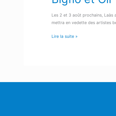
Les 2 et 3 août prochains, Laàs 
mettra en vedette des artistes 
Lire la suite »