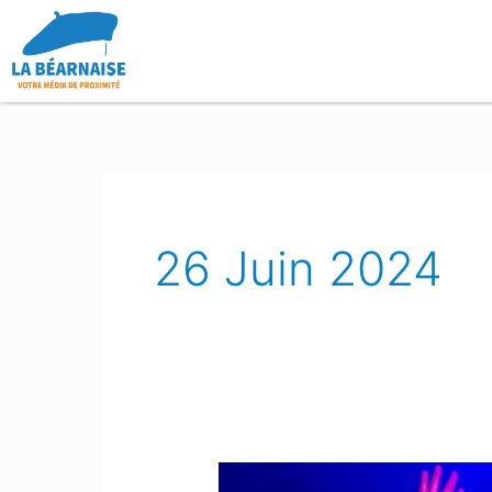
Aller
au
contenu
26 Juin 2024
Transhumances