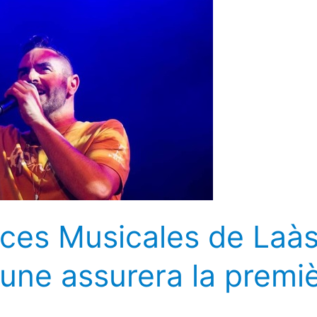
es Musicales de Laàs
une assurera la premiè