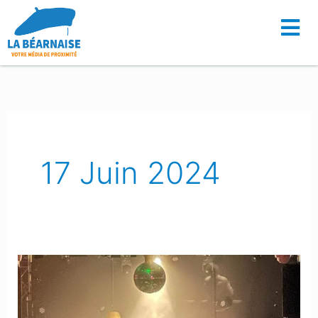
Aller
au
contenu
17 Juin 2024
La
Vallée
d’Ossau