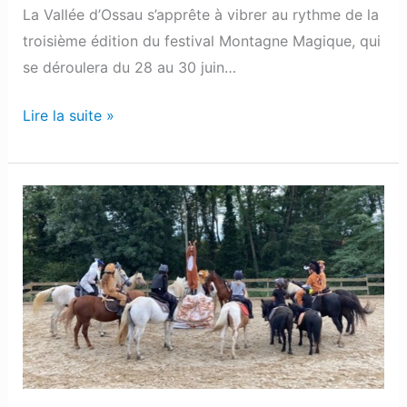
La Vallée d’Ossau s’apprête à vibrer au rythme de la
troisième édition du festival Montagne Magique, qui
se déroulera du 28 au 30 juin…
Lire la suite »
Lahourcade
:
Le
centre
équestre
La
Cavalerie
organise