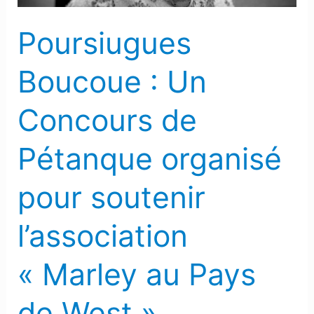
organisé
pour
Poursiugues
soutenir
l’association
Boucoue : Un
« Marley
au
Concours de
Pays
de
Pétanque organisé
West »
pour soutenir
l’association
« Marley au Pays
de West »