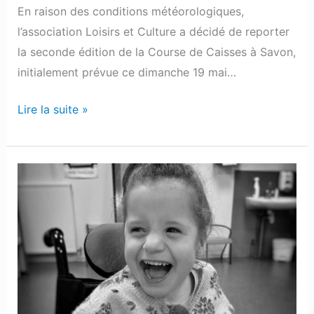
En raison des conditions météorologiques,
l’association Loisirs et Culture a décidé de reporter
la seconde édition de la Course de Caisses à Savon,
initialement prévue ce dimanche 19 mai…
Lire la suite »
Poursiugues
Boucoue
:
Un
Concours
de
Pétanque