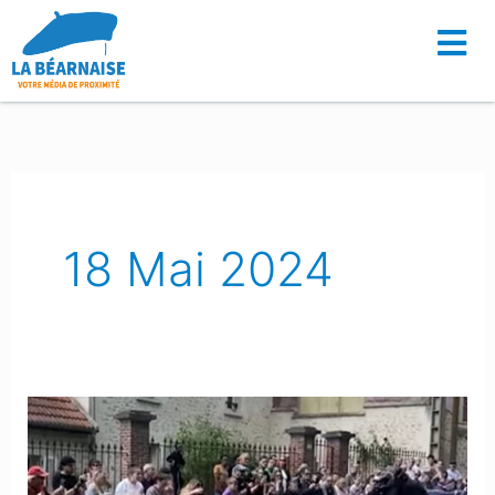
Aller
au
contenu
18 Mai 2024
Escout
:
La