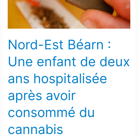
enfant
de
deux
ans
Nord-Est Béarn :
hospitalisée
après
Une enfant de deux
avoir
consommé
ans hospitalisée
du
cannabis
après avoir
consommé du
cannabis