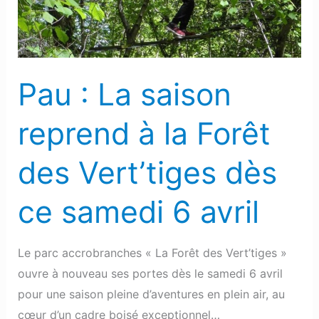
à
la
Forêt
des
Pau : La saison
Vert’tiges
dès
reprend à la Forêt
ce
samedi
des Vert’tiges dès
6
avril
ce samedi 6 avril
Le parc accrobranches « La Forêt des Vert’tiges »
ouvre à nouveau ses portes dès le samedi 6 avril
pour une saison pleine d’aventures en plein air, au
cœur d’un cadre boisé exceptionnel…