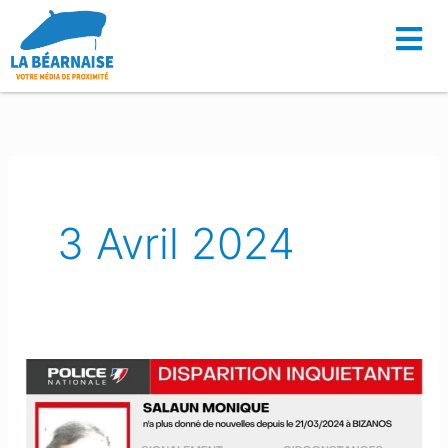
Aller
au
contenu
3 Avril 2024
Bizanos
:
L’octogénaire