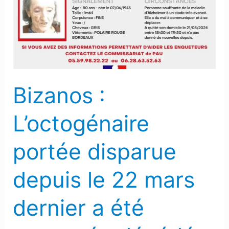
portée
disparue
depuis
le
22
mars
Bizanos :
dernier
a
L’octogénaire
été
retrouvée
portée disparue
décédée
depuis le 22 mars
dernier a été