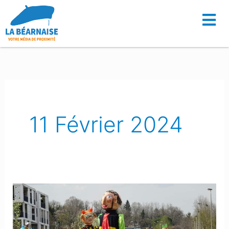
Aller
au
contenu
11 Février 2024
Mourenx
:
La