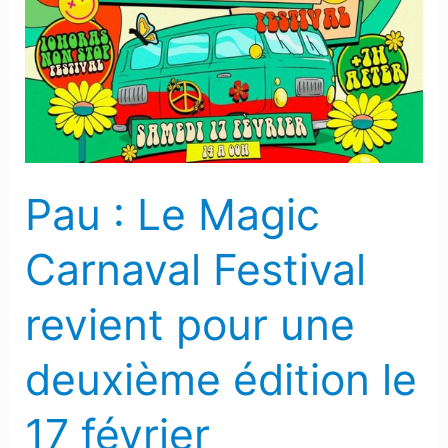
Le
Magic
Carnaval
Festival
revient
pour
une
Pau : Le Magic
deuxième
édition
Carnaval Festival
le
17
revient pour une
février
deuxième édition le
17 février