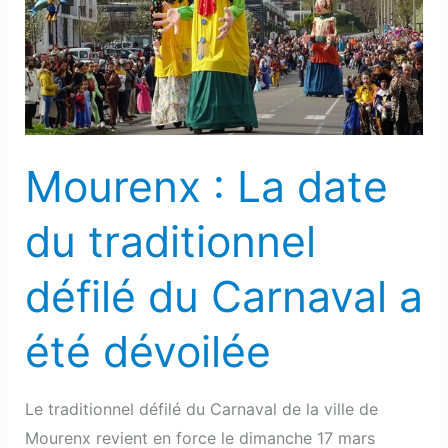
date
du
traditionnel
défilé
du
Carnaval
Mourenx : La date
a
été
du traditionnel
dévoilée
défilé du Carnaval a
été dévoilée
Le traditionnel défilé du Carnaval de la ville de
Mourenx revient en force le dimanche 17 mars