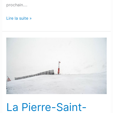
prochain….
Lire la suite »
La
Pierre-
Saint-
Martin
:
La
neige
de
retour
La Pierre-Saint-
sur