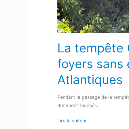
2
300
foyers
sans
électricité
La tempête C
dans
les
foyers sans 
Pyrénées-
Atlantiques
Atlantiques
Pendant le passage de la tempête
durement touchés…
Lire la suite »