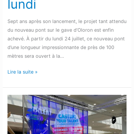
lundi
Sept ans après son lancement, le projet tant attendu
du nouveau pont sur le gave d’Oloron est enfin
achevé. À partir du lundi 24 juillet, ce nouveau pont
d’une longueur impressionnante de près de 100
mètres sera ouvert à la…
Lire la suite »
Un
casting
de
« La
France