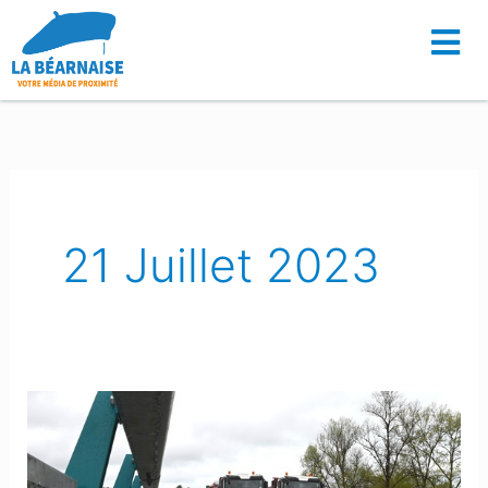
Aller
au
contenu
21 Juillet 2023
Viellenave-
de-
Navarrenx