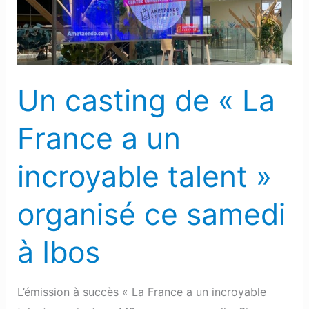
a
un
incroyable
talent »
Un casting de « La
organisé
ce
France a un
samedi
à
incroyable talent »
Ibos
organisé ce samedi
à Ibos
L’émission à succès « La France a un incroyable