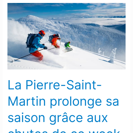
La
Pierre-
Saint-
Martin
prolonge
sa
saison
grâce
aux
La Pierre-Saint-
chutes
de
Martin prolonge sa
ce
week-
saison grâce aux
end