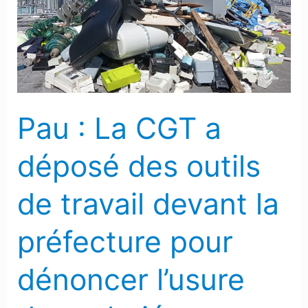
CGT
a
déposé
des
outils
de
Pau : La CGT a
travail
devant
déposé des outils
la
préfecture
de travail devant la
pour
dénoncer
préfecture pour
l’usure
des
dénoncer l’usure
salariés