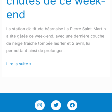
chutes de ce week-
end
La station d’altitude béarnaise La Pierre Saint-Martin
a été gâtée ce week-end, avec une dernière couche
de neige fraîche tombée les 1er et 2 avril, lui
permettant ainsi de prolonger..
Lire la suite »
I
T
F
n
w
a