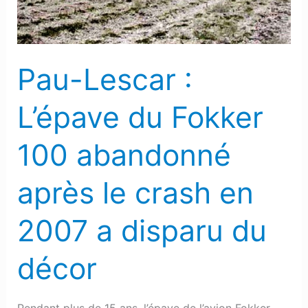
100
abandonné
après
Pau-Lescar :
le
crash
L’épave du Fokker
en
2007
100 abandonné
a
disparu
après le crash en
du
décor
2007 a disparu du
décor
Pendant plus de 15 ans, l’épave de l’avion Fokker