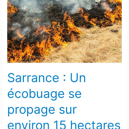
Sarrance :
Un
écobuage
se
propage
sur
environ
15
hectares
Sarrance : Un
écobuage se
propage sur
environ 15 hectares