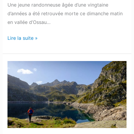
Une jeune randonneuse âgée d’une vingtaine
d’années a été retrouvée morte ce dimanche matin
en vallée d’Ossau…
Lire la suite »
Vallée
d’Ossau
:
Idée
de
vacances
de
Pâques