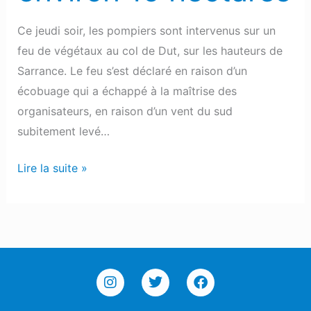
Ce jeudi soir, les pompiers sont intervenus sur un
feu de végétaux au col de Dut, sur les hauteurs de
Sarrance. Le feu s’est déclaré en raison d’un
écobuage qui a échappé à la maîtrise des
organisateurs, en raison d’un vent du sud
subitement levé…
Lire la suite »
I
T
F
n
w
a
s
i
c