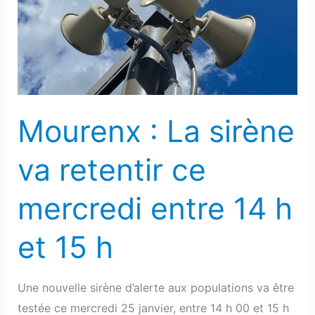
sirène
va
retentir
ce
mercredi
entre
Mourenx : La sirène
14
h
va retentir ce
et
15
mercredi entre 14 h
h
et 15 h
Une nouvelle sirène d’alerte aux populations va être
testée ce mercredi 25 janvier, entre 14 h 00 et 15 h