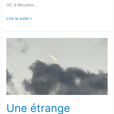
00, à Mourenx…
Lire la suite »
Une
étrange
« trace
de
feu »
observé
ce
samedi
soir
Une étrange
dans