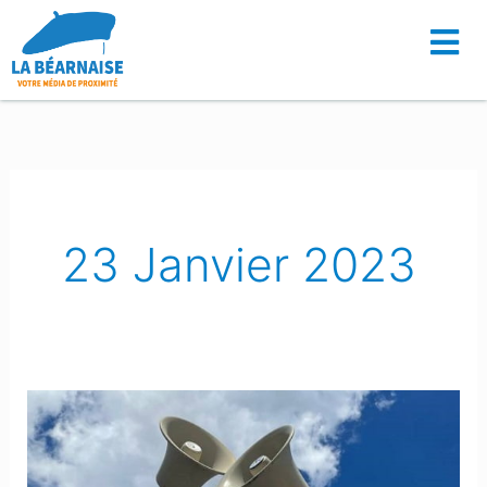
Aller
au
contenu
23 Janvier 2023
Mourenx
:
La