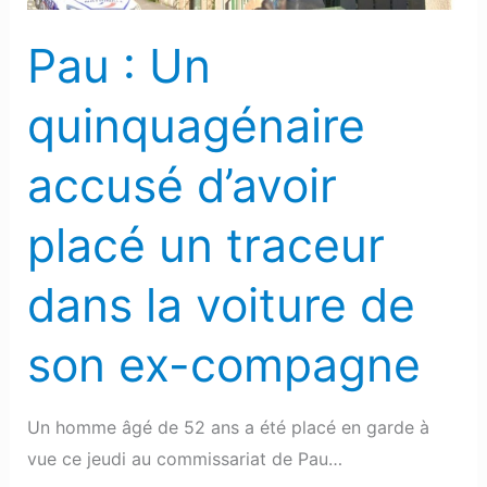
traceur
dans
Pau : Un
la
voiture
quinquagénaire
de
son
accusé d’avoir
ex-
compagne
placé un traceur
dans la voiture de
son ex-compagne
Un homme âgé de 52 ans a été placé en garde à
vue ce jeudi au commissariat de Pau…