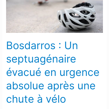
évacué
en
urgence
absolue
après
une
Bosdarros : Un
chute
à
septuagénaire
vélo
évacué en urgence
absolue après une
chute à vélo