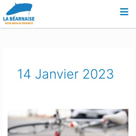
Aller
au
contenu
14 Janvier 2023
Bosdarros :
Un
septuagénaire