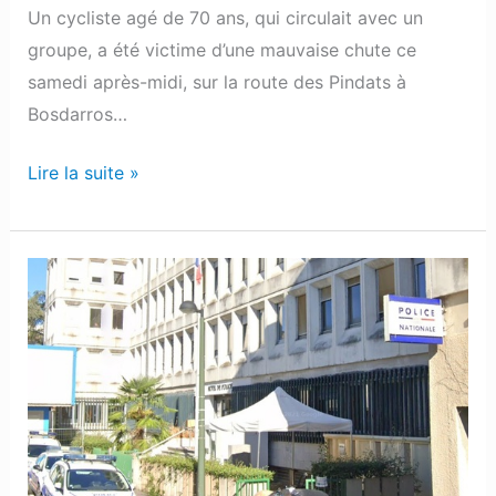
Un cycliste agé de 70 ans, qui circulait avec un
groupe, a été victime d’une mauvaise chute ce
samedi après-midi, sur la route des Pindats à
Bosdarros…
Lire la suite »
Pau :
Un
quinquagénaire
accusé
d’avoir
placé
un