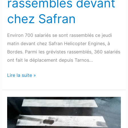
rassemblés devant
chez Safran
Environ 700 salariés se sont rassemblés ce jeudi
matin devant chez Safran Helicopter Engines, à
Bordes. Parmi les grévistes rassemblés, 360 salariés
ont fait le déplacement depuis Tarnos…
Lire la suite »
Oloron
:
Deux
piétons