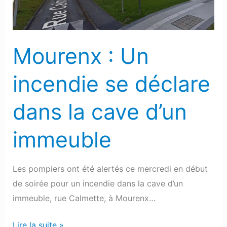
dans
la
cave
Mourenx : Un
d’un
immeuble
incendie se déclare
dans la cave d’un
immeuble
Les pompiers ont été alertés ce mercredi en début
de soirée pour un incendie dans la cave d’un
immeuble, rue Calmette, à Mourenx…
Lire la suite »