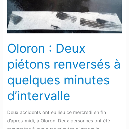
renversés
à
quelques
minutes
d’intervalle
Oloron : Deux
piétons renversés à
quelques minutes
d’intervalle
Deux accidents ont eu lieu ce mercredi en fin
d’après-midi, à Oloron. Deux personnes ont été