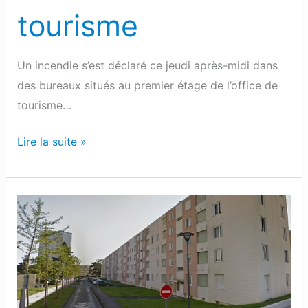
tourisme
Un incendie s’est déclaré ce jeudi après-midi dans
des bureaux situés au premier étage de l’office de
tourisme…
Lire la suite »
Mourenx
:
Un
incendie
se
déclare