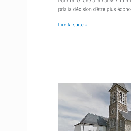
Pour faire face à la hausse du pri
pris la décision d’être plus éco
Lire la suite »
Os-
Marsillon
:
Un
retraité
poursuit