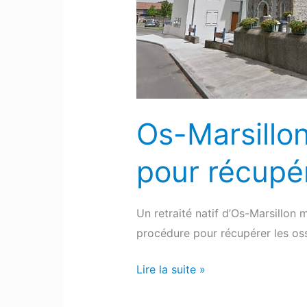
la
mairie
pour
récupérer
les
ossements
Os-Marsillon
de
sa
pour récupér
famille
Un retraité natif d’Os-Marsillon 
procédure pour récupérer les o
Lire la suite »