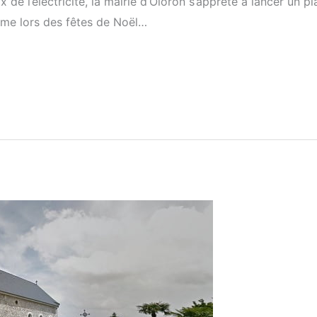
x de l’électricité, la mairie d’Oloron s’apprête à lancer un p
nome lors des fêtes de Noël…