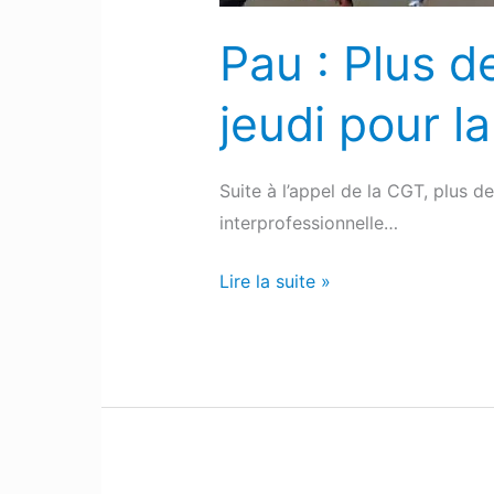
pour
la
Pau : Plus 
hausse
des
jeudi pour l
salaires
Suite à l’appel de la CGT, plus 
interprofessionnelle…
Lire la suite »