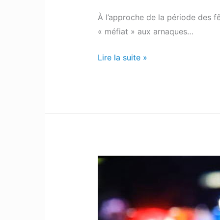
À l’approche de la période des fê
« méfiat » aux arnaques…
Lire la suite »
Pays-
Basque
:
Un
conducteur