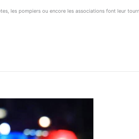
tes, les pompiers ou encore les associations font leur tour