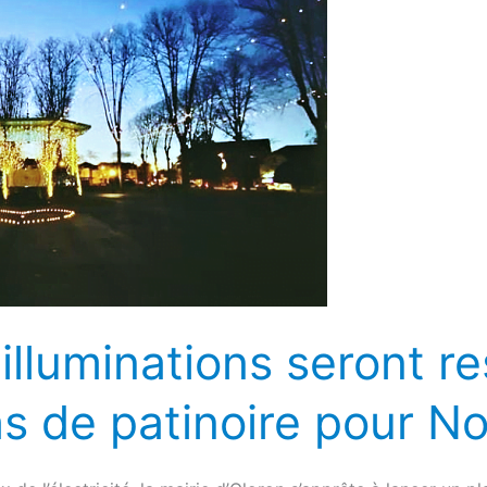
 illuminations seront re
pas de patinoire pour No