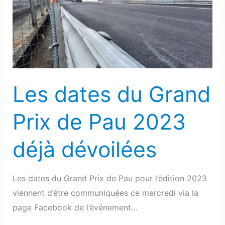
Grand
Prix
de
Pau
2023
déjà
Les dates du Grand
dévoilées
Prix de Pau 2023
déjà dévoilées
Les dates du Grand Prix de Pau pour l’édition 2023
viennent d’être communiquées ce mercredi via la
page Facebook de l’événement…