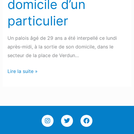
domicile d’un
particulier
Un palois âgé de 29 ans a été interpellé ce lundi
après-midi, à la sortie de son domicile, dans le
secteur de la place de Verdun…
Lire la suite »
I
T
F
n
w
a
s
i
c