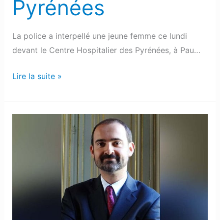
Pyrénées
La police a interpellé une jeune femme ce lundi
devant le Centre Hospitalier des Pyrénées, à Pau…
Lire la suite »
Le
nouveau
préfet
des
Pyrénées-
Atlantiques
se