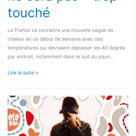
touché
La France va connaitre une nouvelle vague de
chaleur en ce début de semaine avec des
températures qui devraient dépasser les 40 degrés
par endroit, notamment dans le sud du pays…
Lire la suite »
Été
à
Pau
:
Des