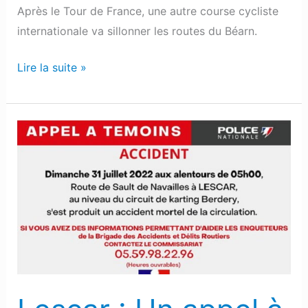
Après le Tour de France, une autre course cycliste
internationale va sillonner les routes du Béarn.
Lire la suite »
Lescar
:
Un
appel
à
témoins
lancé
après
l’accident