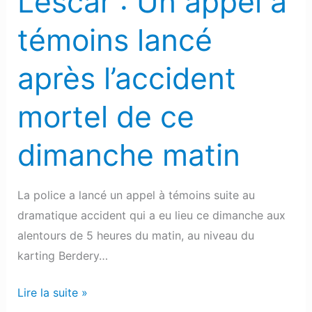
Lescar : Un appel à
mortel
de
témoins lancé
ce
dimanche
après l’accident
matin
mortel de ce
dimanche matin
La police a lancé un appel à témoins suite au
dramatique accident qui a eu lieu ce dimanche aux
alentours de 5 heures du matin, au niveau du
karting Berdery…
Lire la suite »