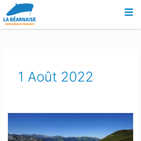
Aller
au
contenu
1 Août 2022
Le
Tour
féminin