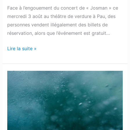
Face à l’engouement du concert de « Josman » ce
mercredi 3 août au théâtre de verdure à Pau, des
personnes vendent illégalement des billets de
réservation, alors que l’événement est gratuit…
Lire la suite »
Pays-
Basque
:
Un
homme
se
noie