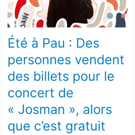
personnes
vendent
des
billets
Été à Pau : Des
pour
le
personnes vendent
concert
de
des billets pour le
« Josman »,
alors
concert de
que
c’est
« Josman », alors
gratuit
que c’est gratuit