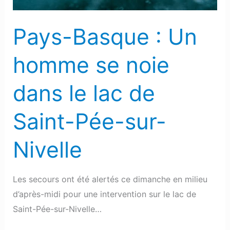
dans
le
Pays-Basque : Un
lac
de
homme se noie
Saint-
Pée-
dans le lac de
sur-
Nivelle
Saint-Pée-sur-
Nivelle
Les secours ont été alertés ce dimanche en milieu
d’après-midi pour une intervention sur le lac de
Saint-Pée-sur-Nivelle…