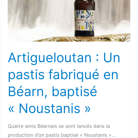
pastis
fabriqué
en
Béarn,
baptisé
« Noustanis »
Artigueloutan : Un
pastis fabriqué en
Béarn, baptisé
« Noustanis »
Quatre amis Béarnais se sont lancés dans la
production d’un pastis baptisé « Noustanis »…