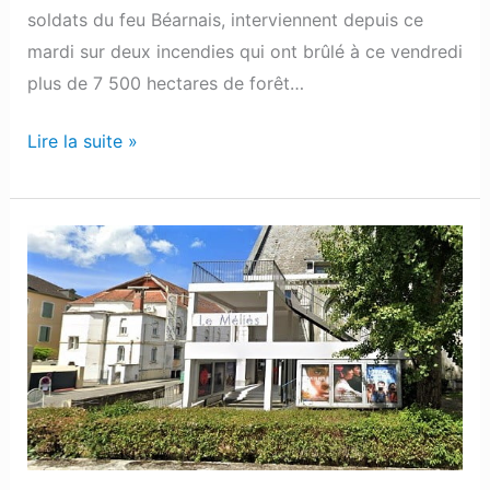
soldats du feu Béarnais, interviennent depuis ce
mardi sur deux incendies qui ont brûlé à ce vendredi
plus de 7 500 hectares de forêt…
Lire la suite »
Pau
:
Le
cinéma
Le
Méliès
déménage
au