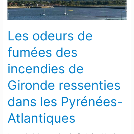
incendies
de
Gironde
ressenties
Les odeurs de
dans
les
fumées des
Pyrénées-
Atlantiques
incendies de
Gironde ressenties
dans les Pyrénées-
Atlantiques