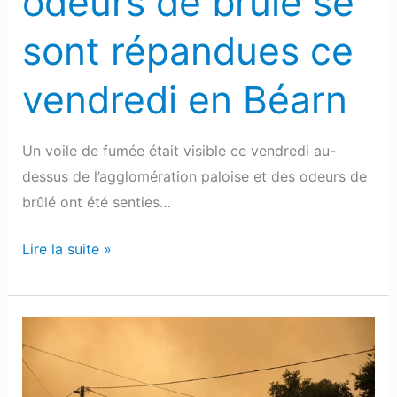
odeurs de brûlé se
en
Béarn
sont répandues ce
vendredi en Béarn
Un voile de fumée était visible ce vendredi au-
dessus de l’agglomération paloise et des odeurs de
brûlé ont été senties…
Lire la suite »
Feux
en
Gironde