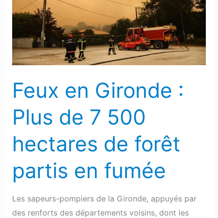
:
Plus
de
7
500
hectares
Feux en Gironde :
de
forêt
Plus de 7 500
partis
en
hectares de forêt
fumée
partis en fumée
Les sapeurs-pompiers de la Gironde, appuyés par
des renforts des départements voisins, dont les