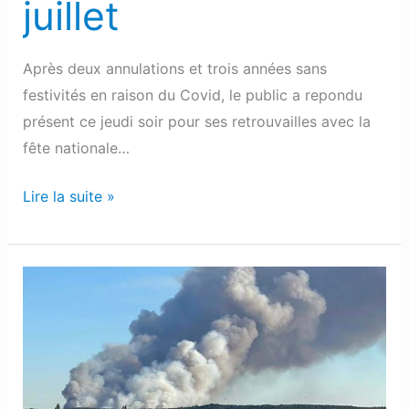
juillet
Après deux annulations et trois années sans
festivités en raison du Covid, le public a repondu
présent ce jeudi soir pour ses retrouvailles avec la
fête nationale…
Lire la suite »
Les
odeurs
de
fumées
des