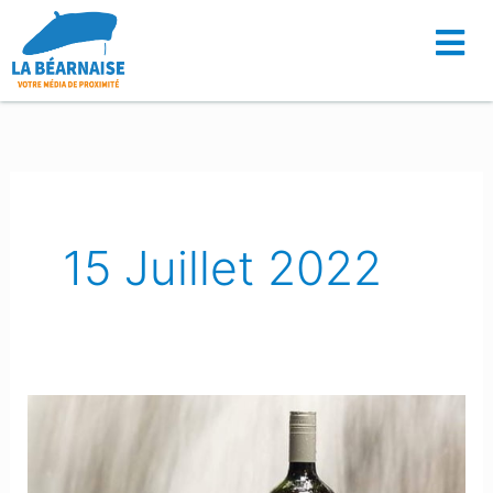
Aller
au
contenu
15 Juillet 2022
Artigueloutan
:
Un